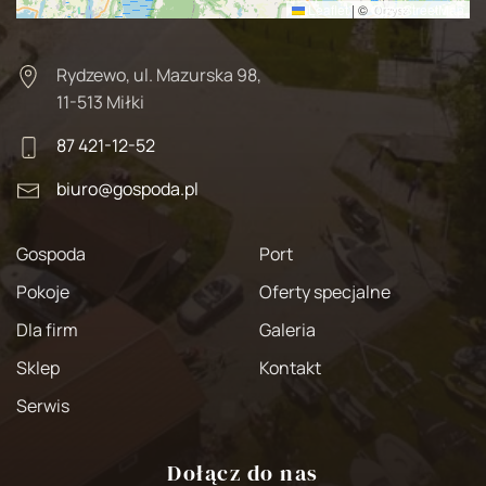
Leaflet
|
©
OpenStreetMap
Rydzewo, ul. Mazurska 98,
11-513 Miłki
87 421-12-52
biuro@gospoda.pl
Gospoda
Port
Pokoje
Oferty specjalne
Dla firm
Galeria
Sklep
Kontakt
Serwis
Dołącz do nas