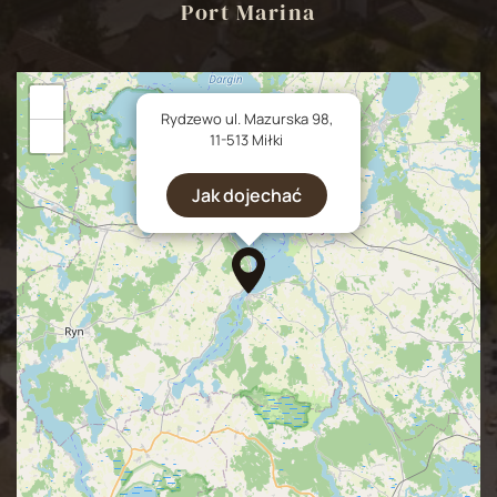
Port Marina
+
×
Rydzewo ul. Mazurska 98,
−
11-513 Miłki
Jak dojechać