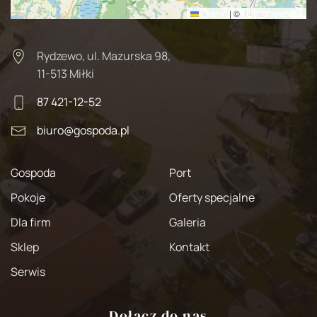
Leaflet
|
©
OpenStreetMap
Rydzewo, ul. Mazurska 98,
11-513 Miłki
87 421-12-52
biuro@gospoda.pl
Gospoda
Port
Pokoje
Oferty specjalne
Dla firm
Galeria
Sklep
Kontakt
Serwis
Dołącz do nas