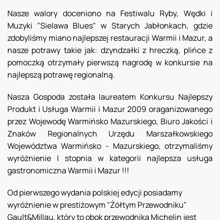
Nasze walory doceniono na Festiwalu Ryby, Wędki i
Muzyki "Sielawa Blues" w Starych Jabłonkach, gdzie
zdobyliśmy miano najlepszej restauracji Warmii i Mazur, a
nasze potrawy takie jak: dzyndzałki z hreczką, plińce z
pomoczką otrzymały pierwszą nagrodę w konkursie na
najlepszą potrawę regionalną.
Nasza Gospoda została laureatem Konkursu Najlepszy
Produkt i Usługa Warmii i Mazur 2009 oraganizowanego
przez Wojewodę Warmińsko Mazurskiego, Biuro Jakości i
Znaków Regionalnych Urzędu Marszałkowskiego
Województwa Warmińsko - Mazurskiego, otrzymaliśmy
wyróżnienie I stopnia w kategorii najlepsza usługa
gastronomiczna Warmii i Mazur !!!
Od pierwszego wydania polskiej edycji posiadamy
wyróżnienie w prestiżowym "Żółtym Przewodniku"
Gault&Millau, który to obok przewodnika Michelin jest