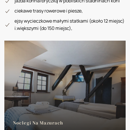
jazda konna/bryczką w pobliskich stadninach koni
ciekawe trasy rowerowe i piesze,
ejsy wycieczkowe małymi statkami (około 12 miejsc)
i.większymi (do 150 miejsc),
Noclegi Na Mazurach