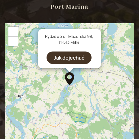
Port Marina
+
×
Rydzewo ul. Mazurska 98,
−
11-513 Miłki
Jak dojechać